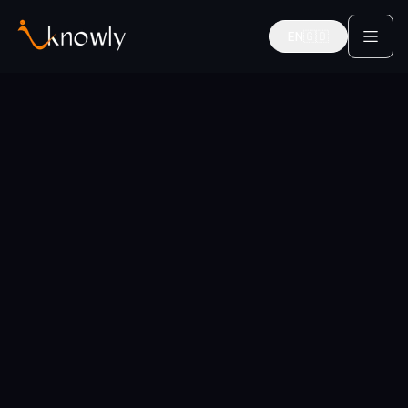
EN
🇬🇧
English
Startseite
Städte
Stuttgart