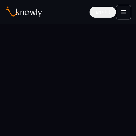
EN
🇬🇧
English
Startseite
Städte
Mannheim