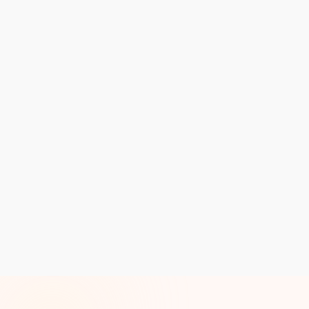
Tymur Cherkasov
AI Architect & 2x Founder | Moving AI from
probabilistic to production-grade