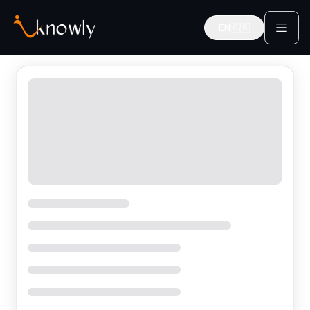
EN
🇬🇧
English
Finden Sie Experten-Mentoren in Deutschland | iknowly