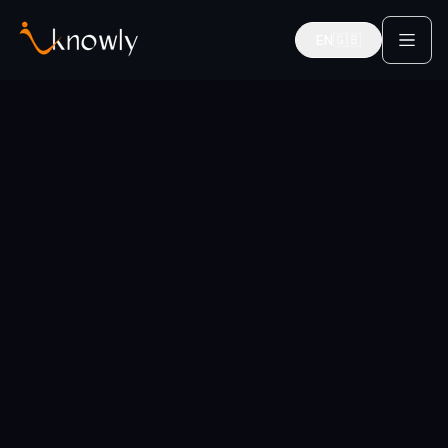
EN
🇬🇧
English
Startseite
Services
Strategisches Denken
Führungskräfte-Mentoren