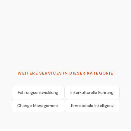
Tymur Cherkasov
AI Architect & 2x Founder | Moving AI from
probabilistic to production-grade
WEITERE SERVICES IN DIESER KATEGORIE
Führungsentwicklung
Interkulturelle Führung
Change Management
Emotionale Intelligenz