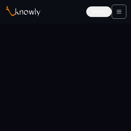
EN
🇬🇧
English
Startseite
Services
Karriereplanung
Karriere-Coaches