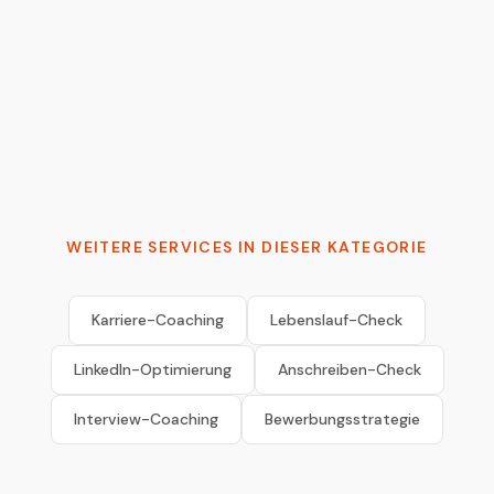
Tymur Cherkasov
AI Architect & 2x Founder | Moving AI from
probabilistic to production-grade
WEITERE SERVICES IN DIESER KATEGORIE
Karriere-Coaching
Lebenslauf-Check
LinkedIn-Optimierung
Anschreiben-Check
Interview-Coaching
Bewerbungsstrategie