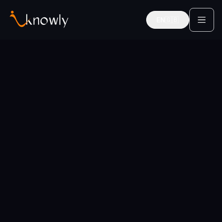
EN
🇬🇧
English
Startseite
Für Studierende
Systems Engineering
Mentoren für Studenten & Absolventen