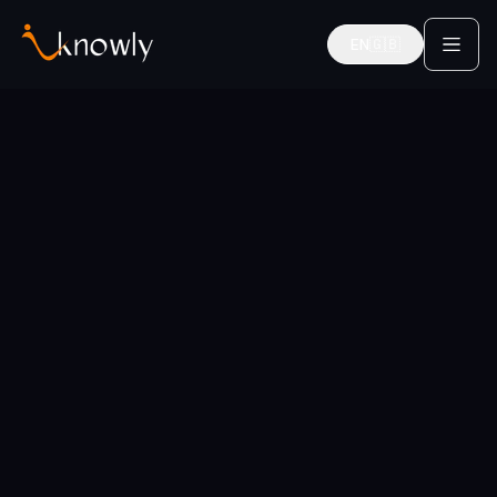
EN
🇬🇧
English
Startseite
Für Studierende
Business Model Innovation
Mentoren für Studenten & Absolventen